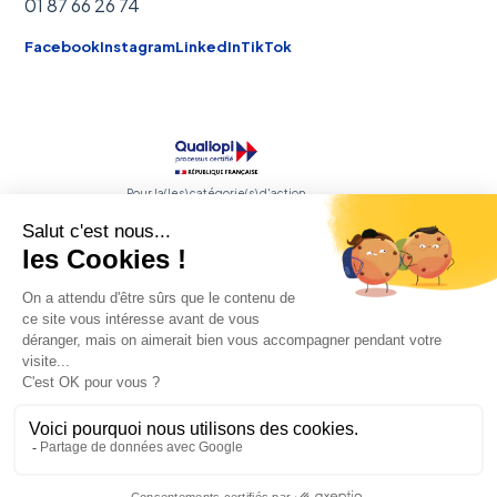
01 87 66 26 74
Facebook
Instagram
LinkedIn
TikTok
Pour la(les) catégorie(s) d'action
concernée(s) :
Les actions de formation
Les actions de formation par apprentissage
RNCP
Certifications professionnelles
FEDE
Membre de la fédération
© 2026 Talia. Tous droits réservés.
NAS
— 112 rue Anatole France, 92300 Levallois-Perret
SIRET 908 805 690 00017
NDA 11 75 64 86 775