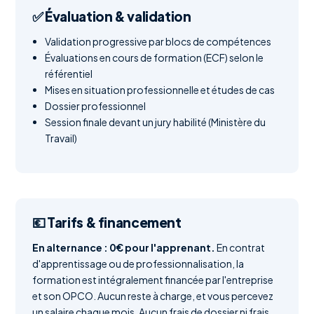
✅ Évaluation & validation
Validation progressive par blocs de compétences
Évaluations en cours de formation (ECF) selon le
référentiel
Mises en situation professionnelle et études de cas
Dossier professionnel
Session finale devant un jury habilité (Ministère du
Travail)
💶 Tarifs & financement
En alternance : 0€ pour l'apprenant.
En contrat
d'apprentissage ou de professionnalisation, la
formation est intégralement financée par l'entreprise
et son OPCO. Aucun reste à charge, et vous percevez
un salaire chaque mois. Aucun frais de dossier ni frais