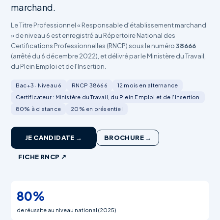
marchand.
Le Titre Professionnel « Responsable d'établissement marchand
» de niveau 6 est enregistré au Répertoire National des
Certifications Professionnelles (RNCP) sous le numéro
38666
(arrêté du 6 décembre 2022), et délivré par le Ministère du Travail,
du Plein Emploi et de l'Insertion.
Bac+3 · Niveau 6
RNCP 38666
12 mois en alternance
Certificateur : Ministère du Travail, du Plein Emploi et de l'Insertion
80% à distance
20% en présentiel
JE CANDIDATE →
BROCHURE →
FICHE RNCP ↗
80%
de réussite au niveau national (2025)