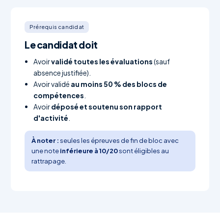
Prérequis candidat
Le candidat doit
Avoir
validé toutes les évaluations
(sauf
absence justifiée).
Avoir validé
au moins 50 % des blocs de
compétences
.
Avoir
déposé et soutenu son rapport
d'activité
.
À noter :
seules les épreuves de fin de bloc avec
une note
inférieure à 10/20
sont éligibles au
rattrapage.