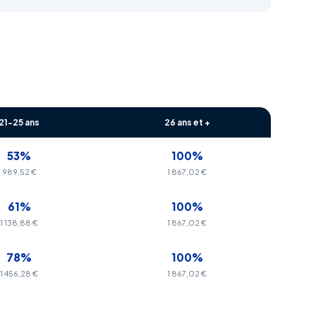
21-25 ans
26 ans et +
53%
100%
989,52 €
1 867,02 €
61%
100%
1 138,88 €
1 867,02 €
78%
100%
1 456,28 €
1 867,02 €