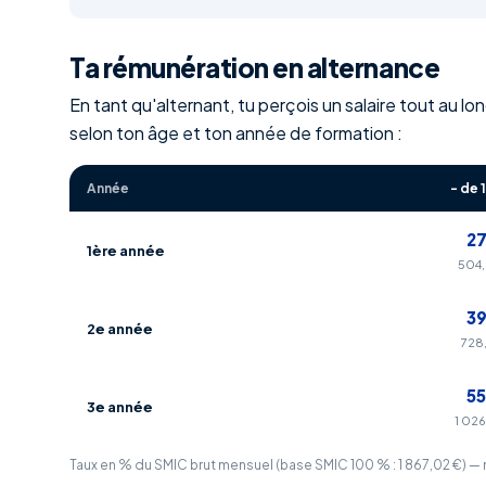
Ta rémunération en alternance
En tant qu'alternant, tu perçois un salaire tout au l
selon ton âge et ton année de formation :
Année
- de 
2
1ère année
504,
3
2e année
728,
5
3e année
1 026
Taux en % du SMIC brut mensuel (base SMIC 100 % : 1 867,02 €) — 