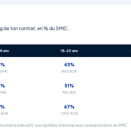
ong de ton contrat, en % du SMIC,
18 ans
18-20 ans
7%
43%
09 €
802,82 €
9%
51%
14 €
952,18 €
5%
67%
,86 €
1 250,90 €
montants indicatifs, susceptibles d'évoluer avec la revalorisation du SMIC.