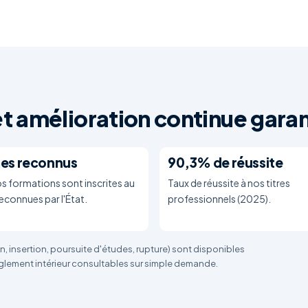
t amélioration continue garan
es reconnus
90,3% de réussite
s formations sont inscrites au
Taux de réussite à nos titres
econnues par l'État.
professionnels (2025).
on, insertion, poursuite d'études, rupture) sont disponibles
règlement intérieur consultables sur simple demande.