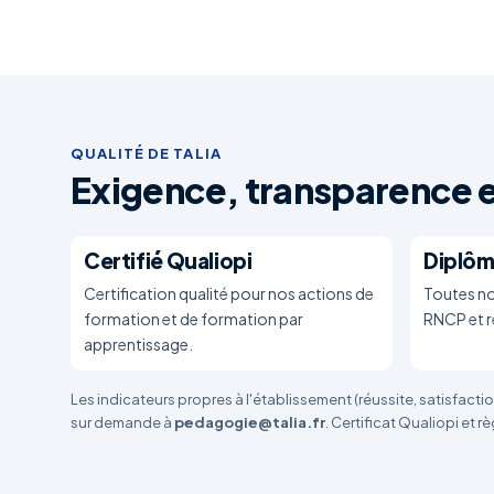
QUALITÉ DE TALIA
Exigence, transparence e
Certifié Qualiopi
Diplôm
Certification qualité pour nos actions de
Toutes no
formation et de formation par
RNCP et r
apprentissage.
Les indicateurs propres à l'établissement (réussite, satisfacti
sur demande à
pedagogie@talia.fr
. Certificat Qualiopi et 