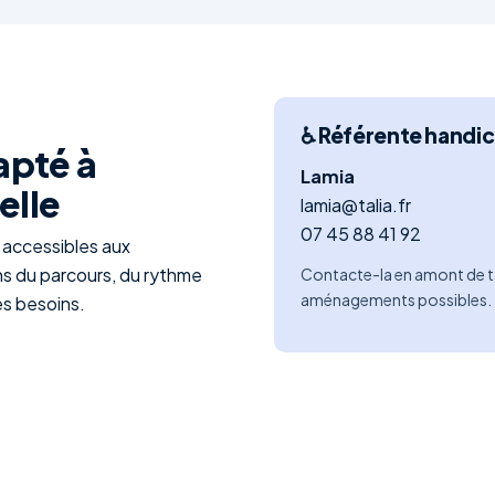
♿ Référente handi
pté à
Lamia
elle
lamia@talia.fr
07 45 88 41 92
 accessibles aux
s du parcours, du rythme
Contacte-la en amont de t
aménagements possibles.
es besoins.