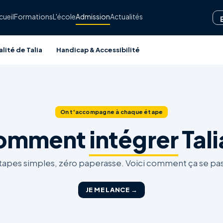
cueil
Formations
L'école
Admission
Actualités
lité de Talia
Handicap & Accessibilité
On t'accompagne à chaque étape
omment
intégrer
Tali
tapes simples, zéro paperasse. Voici comment ça se pa
JE ME LANCE →