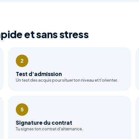
apide et sans stress
2
Test d'admission
Un test des acquis pour situer ton niveau et t'orienter.
5
Signature du contrat
Tu signes ton contrat d'alternance.