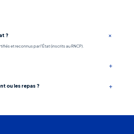
+
at ?
ifiés et reconnus par l'État (inscrits au RNCP).
+
+
nt ou les repas ?