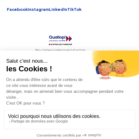
Facebook
Instagram
LinkedIn
TikTok
Pour la(les) catégorie(s) d'action
concernée(s) :
Les actions de formation
Les actions de formation par apprentissage
RNCP
Certifications professionnelles
FEDE
Membre de la fédération
© 2026 Talia. Tous droits réservés.
NAS
— 112 rue Anatole France, 92300 Levallois-Perret
SIRET 908 805 690 00017
NDA 11 75 64 86 775