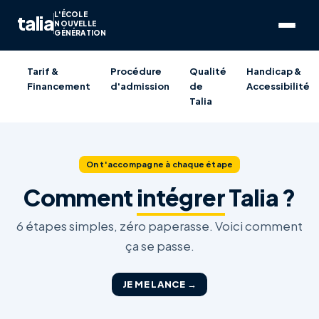
L'ÉCOLE
talia
NOUVELLE
GÉNÉRATION
Tarif &
Procédure
Qualité
Handicap &
Financement
d'admission
de
Accessibilité
Talia
On t'accompagne à chaque étape
Comment
intégrer
Talia ?
6 étapes simples, zéro paperasse. Voici comment
ça se passe.
JE ME LANCE →