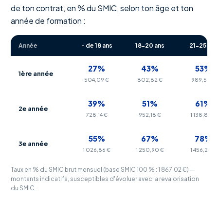
de ton contrat, en % du SMIC, selon ton âge et ton
année de formation :
Année
- de 18 ans
18-20 ans
21-25 ans
27%
43%
53%
1ère année
504,09 €
802,82 €
989,52 €
39%
51%
61%
2e année
728,14 €
952,18 €
1 138,88 €
55%
67%
78%
3e année
1 026,86 €
1 250,90 €
1 456,28 €
Taux en % du SMIC brut mensuel (base SMIC 100 % : 1 867,02 €) —
montants indicatifs, susceptibles d'évoluer avec la revalorisation
du SMIC.