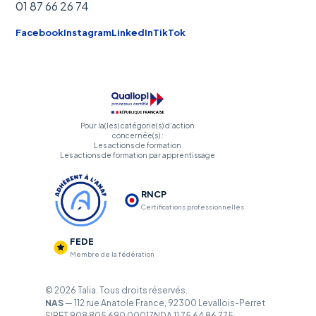
01 87 66 26 74
Facebook
Instagram
LinkedIn
TikTok
Pour la(les) catégorie(s) d'action
concernée(s) :
Les actions de formation
Les actions de formation par apprentissage
RNCP
Certifications professionnelles
FEDE
Membre de la fédération
© 2026 Talia. Tous droits réservés.
NAS
— 112 rue Anatole France, 92300 Levallois-Perret
SIRET 908 805 690 00017
NDA 11 75 64 86 775