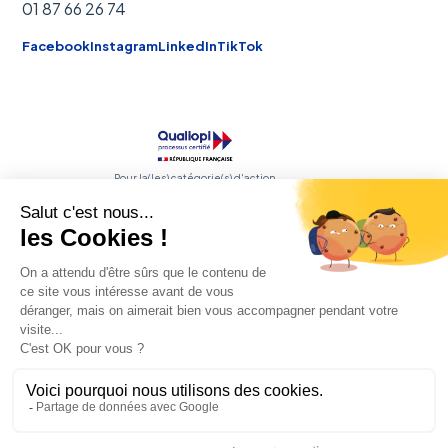
01 87 66 26 74
Facebook
Instagram
LinkedIn
TikTok
Pour la(les) catégorie(s) d'action
concernée(s) :
Les actions de formation
Les actions de formation par apprentissage
RNCP
Certifications professionnelles
FEDE
Membre de la fédération
© 2026 Talia. Tous droits réservés.
NAS
— 112 rue Anatole France, 92300 Levallois-Perret
SIRET 908 805 690 00017
NDA 11 75 64 86 775