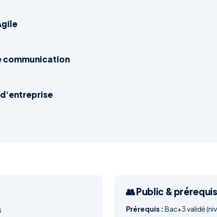
gile
de communication
 d'entreprise
👥 Public & prérequi
s
Prérequis :
Bac+3 validé (niv