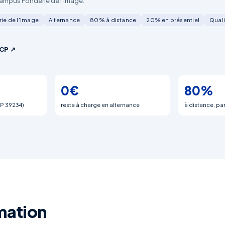
 Campus Fonderie de l'Image.
rie de l'Image
Alternance
80% à distance
20% en présentiel
Qual
CP ↗
0€
80%
P 39234)
reste à charge en alternance
à distance, pa
rmation