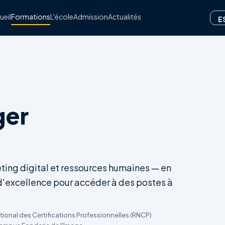
ueil
Formations
L'école
Admission
Actualités
E
ger
ting digital et ressources humaines — en
 d'excellence pour accéder à des postes à
ational des Certifications Professionnelles (RNCP)