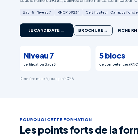
sous le numéro
39234
, délivrée en alternance. Certificateur :
Bac+5 · Niveau 7
RNCP 39234
Certificateur : Campus Fonde
JE CANDIDATE →
BROCHURE →
FICHE RN
Niveau 7
5 blocs
certification Bac+5
de compétences (RNC
Dernière mise à jour : juin 2026
POURQUOI CETTE FORMATION
Les points forts de la fo