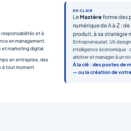
EN CLAIR
Le
Mastère
forme des p
numérique de A à Z : de
 responsabilités et à
produit, à sa stratégie
lence en management,
Entrepreneuriat, UX design,
 et marketing digital.
intelligence économique : 
arbitrer et manager à un ni
emps en entreprise, des
À la clé : des postes de 
es à tout moment.
— ou la création de votr