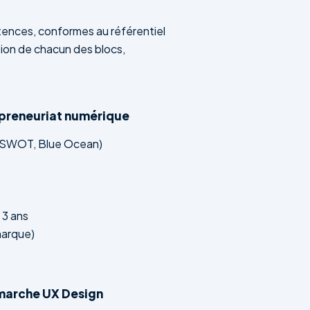
tences, conformes au référentiel
tion de chacun des blocs,
epreneuriat numérique
 SWOT, Blue Ocean)
 3 ans
marque)
marche UX Design