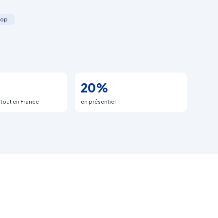
iopi
20%
rtout en France
en présentiel