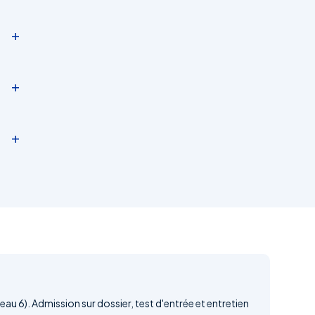
+
+
+
s
eau 6). Admission sur dossier, test d'entrée et entretien