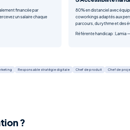
ralement financée par
80% en distanciel avec équi
percevez un salaire chaque
coworkings adaptés aux pers
parcours, du rythme et des é
Référente handicap : Lamia — 
rketing
Responsable stratégie digitale
Chef de produit
Chef de proje
tion ?