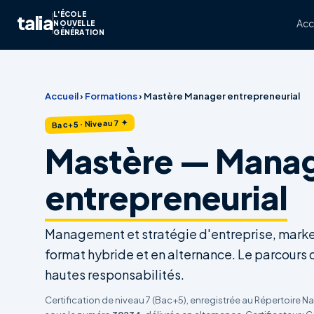
L'ÉCOLE
talia
Acc
NOUVELLE
GÉNÉRATION
Accueil
›
Formations
›
Mastère Manager entrepreneurial
Bac+5 · Niveau 7 ✦
Mastère — Mana
entrepreneurial
Management et stratégie d'entreprise, marke
format hybride et en alternance. Le parcours
hautes responsabilités.
Certification de niveau 7 (Bac+5), enregistrée au Répertoire N