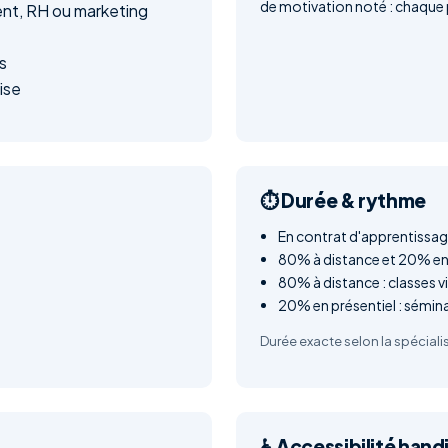
de motivation noté : chaque p
nt, RH ou marketing
s
ise
⏱️ Durée & rythme
En contrat d'apprentissag
80% à distance et 20% en 
80% à distance : classes v
20% en présentiel : sémin
Durée exacte selon la spécialis
♿ Accessibilité hand